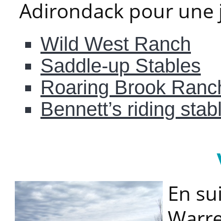
Adirondack pour une j
Wild West Ranch
Saddle-up Stables
Roaring Brook Ranc
Bennett’s riding stab
En su
Warr