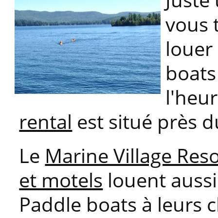
vous 
louer
boats
l'heu
rental
est situé près 
Le
Marine Village Reso
et motels
louent aussi
Paddle boats à leurs c