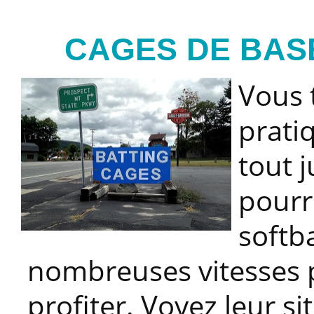
CAGES DE BAS
Vous 
prati
tout j
pourre
softba
nombreuses vitesses 
profiter. Voyez leur
si