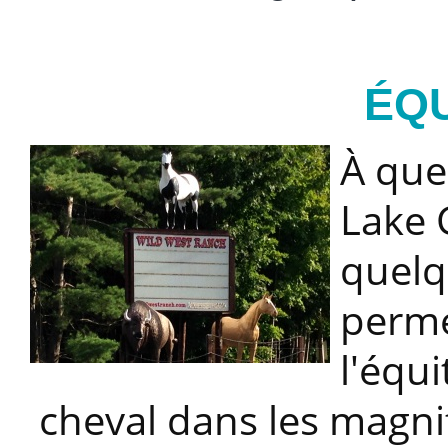
ÉQU
À que
Lake 
quelq
perme
l'équi
cheval dans les magni